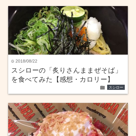
2018/08/22
time
スシローの「炙りさんままぜそば」
を食べてみた【感想・カロリー】
folder
スシロー