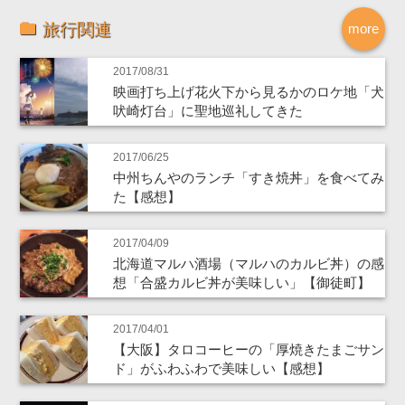
旅行関連
more
2017/08/31
映画打ち上げ花火下から見るかのロケ地「犬
吠崎灯台」に聖地巡礼してきた
2017/06/25
中州ちんやのランチ「すき焼丼」を食べてみ
た【感想】
2017/04/09
北海道マルハ酒場（マルハのカルビ丼）の感
想「合盛カルビ丼が美味しい」【御徒町】
2017/04/01
【大阪】タロコーヒーの「厚焼きたまごサン
ド」がふわふわで美味しい【感想】