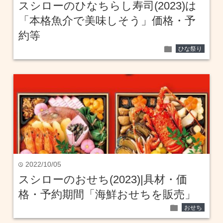
スシローのひなちらし寿司(2023)は
「本格魚介で美味しそう」価格・予
約等
folder
ひな祭り
2022/10/05
time
スシローのおせち(2023)|具材・価
格・予約期間「海鮮おせちを販売」
folder
おせち