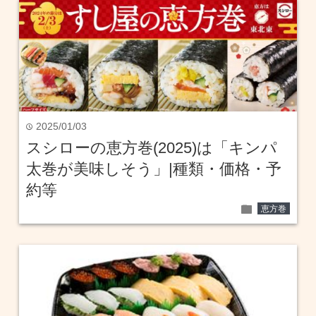
2025/01/03
time
スシローの恵方巻(2025)は「キンパ
太巻が美味しそう」|種類・価格・予
約等
folder
恵方巻