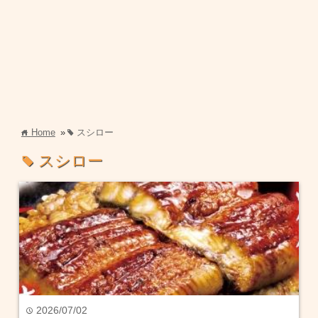
Home
»
スシロー
home
tag
スシロー
tag
2026/07/02
time