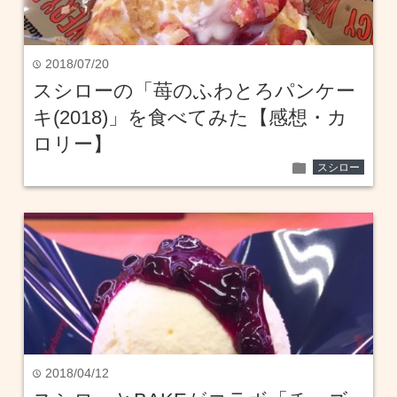
2018/07/20
time
スシローの「苺のふわとろパンケー
キ(2018)」を食べてみた【感想・カ
ロリー】
folder
スシロー
2018/04/12
time