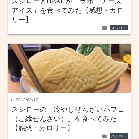
スシローとBAKEがコラボ「チーズ
アイス」を食べてみた【感想・カロ
リー】
folder
スシロー
2018/04/12
time
スシローの「冷やしぜんざいパフェ
（ご縁ぜんざい）」を食べてみた
【感想・カロリー】
folder
スシロー