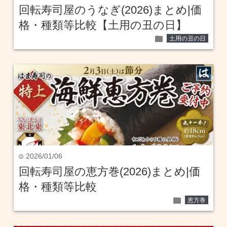
回転寿司屋のうなぎ(2026)まとめ|価
格・種類等比較【土用の丑の日】
folder
土用の丑の日
2026/01/06
time
回転寿司屋の恵方巻(2026)まとめ|価
格・種類等比較
folder
恵方巻