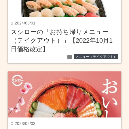
2024/03/01
time
スシローの「お持ち帰りメニュー
（テイクアウト）」【2022年10月1
日価格改定】
folder
メニュー（テイクアウト）
2023/02/03
time