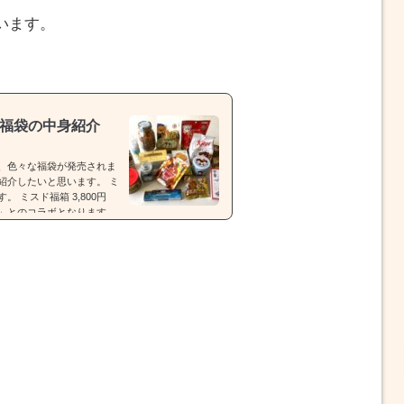
います。
メ福袋の中身紹介
、色々な福袋が発売されま
紹介したいと思います。 ミ
 ミスド福箱 3,800円
モン」とのコラボとなります。
55周年セレクション」【種
tps://rocketnews2
00円） 福袋（税込3,500