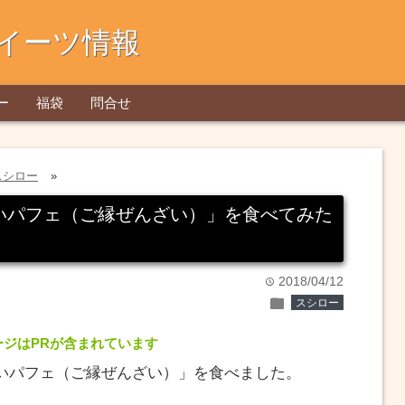
イーツ情報
ー
福袋
問合せ
スシロー
»
いパフェ（ご縁ぜんざい）」を食べてみた
2018/04/12
time
folder
スシロー
ージはPRが含まれています
いパフェ（ご縁ぜんざい）」を食べました。