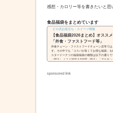
感想・カロリー等を書きたいと思
食品福袋をまとめています
ピロ式お役立ち・スイーツ情報
【食品福袋2026まとめ】オスス
「外食・ファストフード等」
外食チェーン・ファストフードチェーン店等では
す。その中でも「コスパが良くてお得な福袋」を
スタードーナツの福袋福袋の種類は以下の通りです。
（税込） ミスド福箱 6,500円（税込）「ポケ
詳細はコチラをどうぞ。ミスド福袋(2026)は「
類・中身・価格】31(サーティワン)の福袋※画像引用元：ht
4.com福袋の種類は以下の通りです。 福袋（税込2,5
sponsored link
円）福袋は2種類...