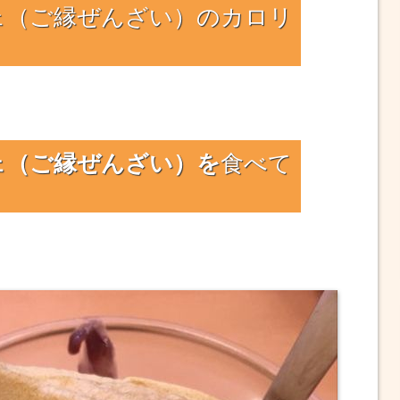
ェ（ご縁ぜんざい）のカロリ
ェ（ご縁ぜんざい）を
食べて