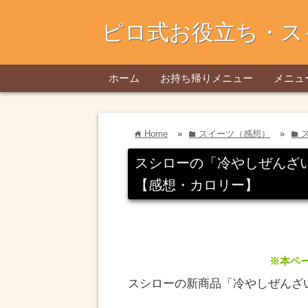
ピロ式お役立ち・ス
ホーム
お持ち帰りメニュー
メニュ
Home
»
スイーツ（感想）
»
home
folder
folder
スシローの「冷やしぜんざ
【感想・カロリー】
※本ペ
スシローの新商品「冷やしぜんざ