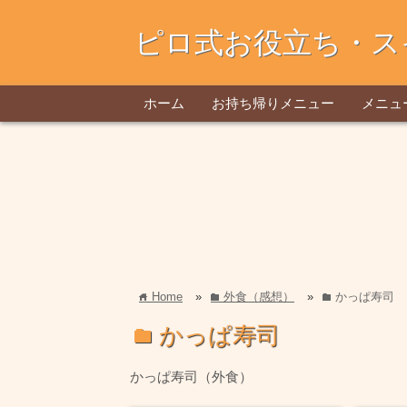
ピロ式お役立ち・ス
ホーム
お持ち帰りメニュー
メニュ
Home
»
外食（感想）
»
かっぱ寿司
home
folder
folder
かっぱ寿司
folder
かっぱ寿司（外食）