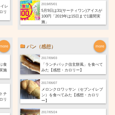
2019/05/01
-イレ
5月9日は31(サーティワン)アイスが
ロリ
100円「2019年は15日まで1週間実
施」
パン（感想）
more
more
2017/09/03
ぶ食
「ランチパック信玄餅風」を食べて
実施
みた【感想・カロリー】
2017/06/07
メロンクロワッサン（セブンイレブ
トチ
ン）を食べてみた【感想・カロリ
ロリ
ー】
2017/05/24