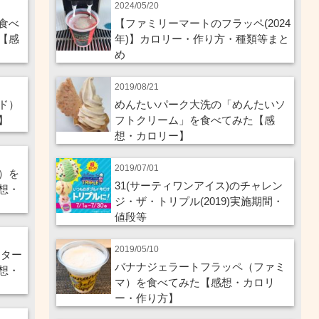
2024/05/20
食べ
【ファミリーマートのフラッペ(2024
【感
年)】カロリー・作り方・種類等まと
め
2019/08/21
ド）
めんたいパーク大洗の「めんたいソ
】
フトクリーム」を食べてみた【感
想・カロリー】
2019/07/01
）を
31(サーティワンアイス)のチャレン
想・
ジ・ザ・トリプル(2019)実施期間・
値段等
2019/05/10
スター
バナナジェラートフラッペ（ファミ
想・
マ）を食べてみた【感想・カロリ
ー・作り方】