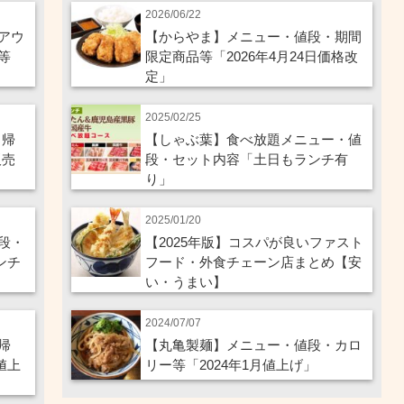
2026/06/22
アウ
【からやま】メニュー・値段・期間
等
限定商品等「2026年4月24日価格改
定」
2025/02/25
ち帰
【しゃぶ葉】食べ放題メニュー・値
販売
段・セット内容「土日もランチ有
り」
2025/01/20
段・
【2025年版】コスパが良いファスト
ンチ
フード・外食チェーン店まとめ【安
い・うまい】
2024/07/07
帰
【丸亀製麺】メニュー・値段・カロ
値上
リー等「2024年1月値上げ」