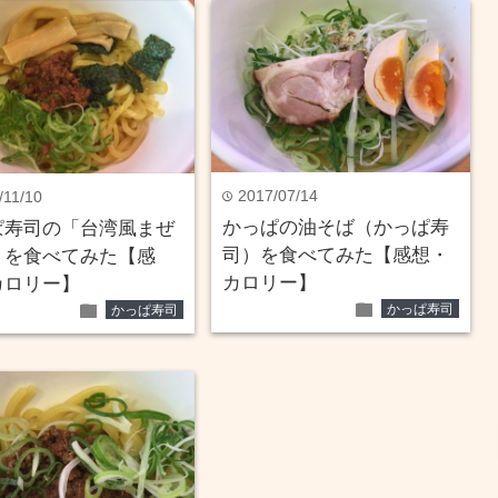
2017/07/14
/11/10
time
かっぱの油そば（かっぱ寿
ぱ寿司の「台湾風まぜ
司）を食べてみた【感想・
」を食べてみた【感
カロリー】
カロリー】
folder
folder
かっぱ寿司
かっぱ寿司