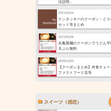
法説明」
2021/02/24
ケンタッキーのクーポン・とり
No
thumbnail
セット等まとめ
2021/01/09
丸亀製麺のクーポンでうどん半
天ぷら無料
2020/12/03
【クーポンまとめ】外食チェー
ファストフード店等
スイーツ（感想）