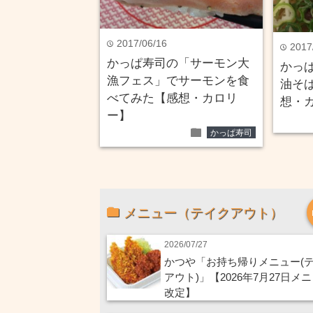
2017/06/16
time
2017
time
かっぱ寿司の「サーモン大
かっ
漁フェス」でサーモンを食
油そ
べてみた【感想・カロリ
想・
ー】
folder
かっぱ寿司
メニュー（テイクアウト）
2026/07/27
かつや「お持ち帰りメニュー(
アウト)」【2026年7月27日メ
改定】