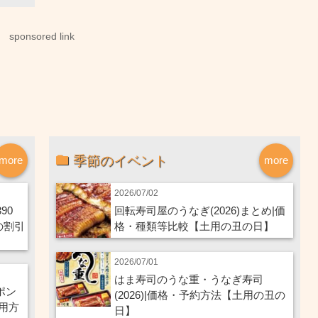
sponsored link
季節のイベント
more
more
2026/07/02
90
回転寿司屋のうなぎ(2026)まとめ|価
の割引
格・種類等比較【土用の丑の日】
2026/07/01
はま寿司のうな重・うなぎ寿司
ポン
(2026)|価格・予約方法【土用の丑の
用方
日】