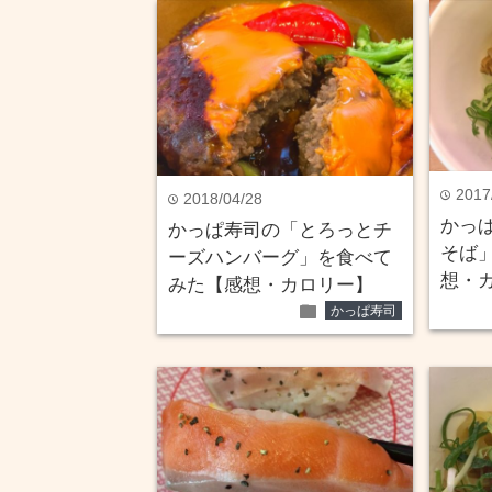
2017
time
2018/04/28
time
かっ
かっぱ寿司の「とろっとチ
そば
ーズハンバーグ」を食べて
想・
みた【感想・カロリー】
folder
かっぱ寿司