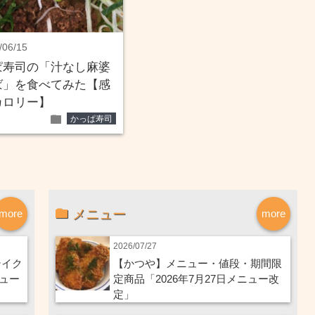
/06/15
ぱ寿司の「汁なし麻婆
ば」を食べてみた【感
カロリー】
folder
かっぱ寿司
メニュー
more
more
2026/07/27
テイク
【かつや】メニュー・値段・期間限
ニュー
定商品「2026年7月27日メニュー改
定」