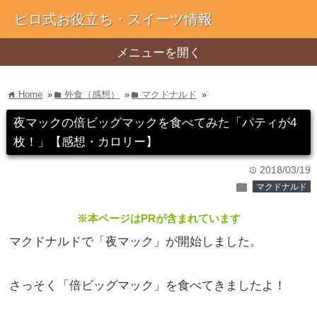
ピロ式お役立ち・スイーツ情報
メニューを開く
Home
»
外食（感想）
»
マクドナルド
»
home
folder
folder
夜マックの倍ビッグマックを食べてみた「パティが4
枚！」【感想・カロリー】
2018/03/19
time
folder
マクドナルド
※本ページはPRが含まれています
マクドナルドで「夜マック」が開始しました。
さっそく「倍ビッグマック」を食べてきましたよ！