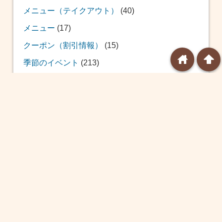
メニュー（テイクアウト）
(40)
メニュー
(17)
クーポン（割引情報）
(15)
home
arrowup
季節のイベント
(213)
おせち
(12)
福袋
(39)
恵方巻
(20)
バレンタイン
(24)
ひな祭り
(14)
ホワイトデー
(8)
球場飯
(10)
こどもの日
(8)
プール
(7)