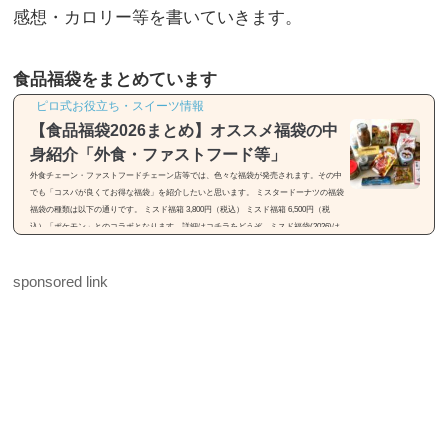
感想・カロリー等を書いていきます。
食品福袋をまとめています
ピロ式お役立ち・スイーツ情報
【食品福袋2026まとめ】オススメ福袋の中
身紹介「外食・ファストフード等」
外食チェーン・ファストフードチェーン店等では、色々な福袋が発売されます。その中
でも「コスパが良くてお得な福袋」を紹介したいと思います。 ミスタードーナツの福袋
福袋の種類は以下の通りです。 ミスド福箱 3,800円（税込） ミスド福箱 6,500円（税
込）「ポケモン」とのコラボとなります。詳細はコチラをどうぞ。ミスド福袋(2026)は
「55周年セレクション」【種類・中身・価格】31(サーティワン)の福袋※画像引用元：h
ttps://rocketnews24.com福袋の種類は以下の通りです。 福袋（税込2,500円） 福袋（税込
sponsored link
3,500円）福袋は2種類...