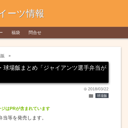
イーツ情報
ー
福袋
問合せ
場飯
»
メ・球場飯まとめ「ジャイアンツ選手弁当が
2018/03/22
time
folder
球場飯
ージはPRが含まれています
弁当等を発売します。