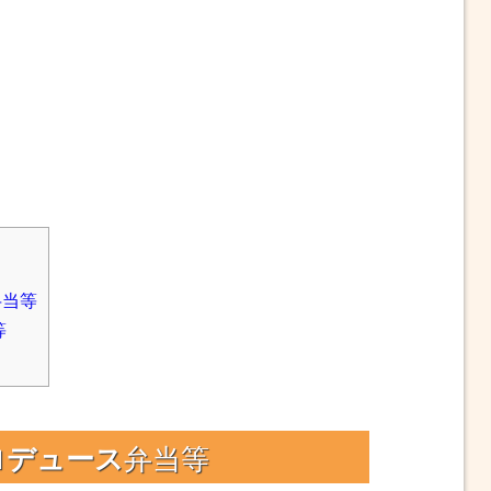
弁当等
等
？
ロデュース
弁当等