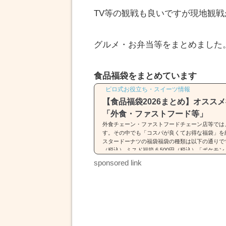
TV等の観戦も良いですが現地観
グルメ・お弁当等をまとめました
食品福袋をまとめています
ピロ式お役立ち・スイーツ情報
【食品福袋2026まとめ】オスス
「外食・ファストフード等」
外食チェーン・ファストフードチェーン店等では
す。その中でも「コスパが良くてお得な福袋」を
スタードーナツの福袋福袋の種類は以下の通りです。
（税込） ミスド福箱 6,500円（税込）「ポケ
詳細はコチラをどうぞ。ミスド福袋(2026)は「
sponsored link
類・中身・価格】31(サーティワン)の福袋※画像引用元：ht
4.com福袋の種類は以下の通りです。 福袋（税込2,5
円）福袋は2種類...