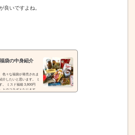
戦が良いですよね。
。
メ福袋の中身紹介
、色々な福袋が発売されま
紹介したいと思います。 ミ
 ミスド福箱 3,800円
モン」とのコラボとなります。
55周年セレクション」【種
tps://rocketnews2
00円） 福袋（税込3,500