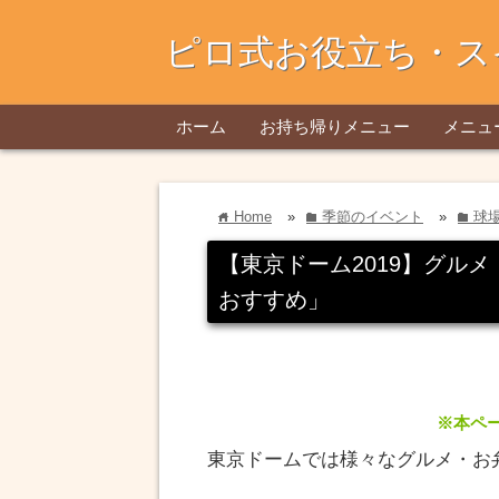
ピロ式お役立ち・ス
ホーム
お持ち帰りメニュー
メニュ
Home
»
季節のイベント
»
球
home
folder
folder
【東京ドーム2019】グル
おすすめ」
※本ペ
東京ドームでは様々なグルメ・お