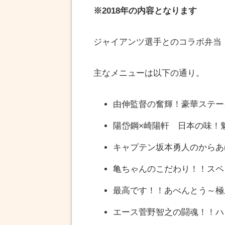
※2018年の内容となります
ジャイアンツ選手とのコラボ弁当
主なメニューは以下の通り。
由伸監督の奮輝！豪華ステーキ弁
陽岱鋼×崎陽軒 日本の味！魅せ
キャプテン坂本勇人のからあげパ
亀ちゃんのこだわり！！スペシ
最高です！！あべんとう～極上BB
エース菅野智之の闘魂！！ハンバ