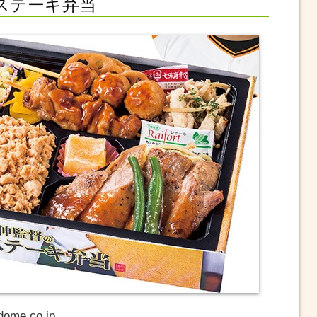
ステーキ弁当
ome.co.jp