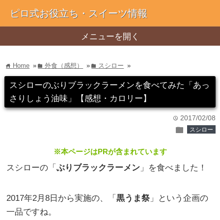
ピロ式お役立ち・スイーツ情報
メニューを開く
Home
»
外食（感想）
»
スシロー
»
home
folder
folder
スシローのぶりブラックラーメンを食べてみた「あっ
さりしょう油味」【感想・カロリー】
2017/02/08
time
folder
スシロー
※本ページはPRが含まれています
スシローの「
ぶりブラックラーメン
」を食べました！
2017年2月8日から実施の、「
黒うま祭
」という企画の
一品ですね。