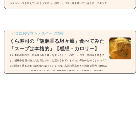
ルタルソースを加えているようですね。感想・カロリー等を書いていきます。チキンタ
ルタのパッケージビッグマックのように箱入りでした。シンプルで分かりやすいですね
ｗ背が高い箱ですね。値段は380円(税込)です。チキンタツタと同じ値段ですね。チキン
タルタのカロリー情報等483kcalです。チキンタツタが389kcalなので、タルタル分多い
感じですかね。チキンタルタを食べてみたまずは箱を開けてみました。いい感じです
ね。横から見てみるとパンが背が...
ピロ式お役立ち・スイーツ情報
くら寿司の「胡麻香る坦々麺」食べてみた
「スープは本格的」【感想・カロリー】
くら寿司の新商品「胡麻香る坦々麺」を食べました。感想・カロリー情報等を書きま
す。胡麻香る坦々麺の見た目しっかりと蓋がされていますね。保温のためですかね？フ
タを開けて見ると葉っぱが散らばっていますね。広告の写真だと※画像引用元：http://w
ww.kura-corpo.co.jp/とても美しい見た目なので再現して欲しかったですね。胡麻香る
坦々麺の価格 399円（税込）胡麻香る坦々麺のカロリー 455kcal胡麻香る坦々麺を食べて
みた匂いは香草の香りと、魚介系の香りがしますね。まずは麺から食べていきます。麺
は中太麺麺は中太麺ですね。...