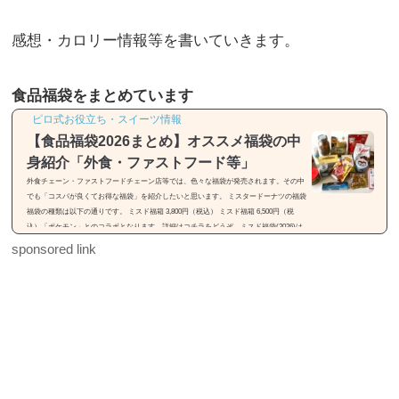
感想・カロリー情報等を書いていきます。
食品福袋をまとめています
ピロ式お役立ち・スイーツ情報
【食品福袋2026まとめ】オススメ福袋の中
身紹介「外食・ファストフード等」
外食チェーン・ファストフードチェーン店等では、色々な福袋が発売されます。その中
でも「コスパが良くてお得な福袋」を紹介したいと思います。 ミスタードーナツの福袋
福袋の種類は以下の通りです。 ミスド福箱 3,800円（税込） ミスド福箱 6,500円（税
込）「ポケモン」とのコラボとなります。詳細はコチラをどうぞ。ミスド福袋(2026)は
「55周年セレクション」【種類・中身・価格】31(サーティワン)の福袋※画像引用元：h
sponsored link
ttps://rocketnews24.com福袋の種類は以下の通りです。 福袋（税込2,500円） 福袋（税込
3,500円）福袋は2種類...