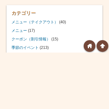
カテゴリー
メニュー（テイクアウト）
(40)
メニュー
(17)
クーポン（割引情報）
(15)
home
arrowup
季節のイベント
(213)
おせち
(12)
福袋
(39)
恵方巻
(20)
バレンタイン
(24)
ひな祭り
(14)
ホワイトデー
(8)
球場飯
(10)