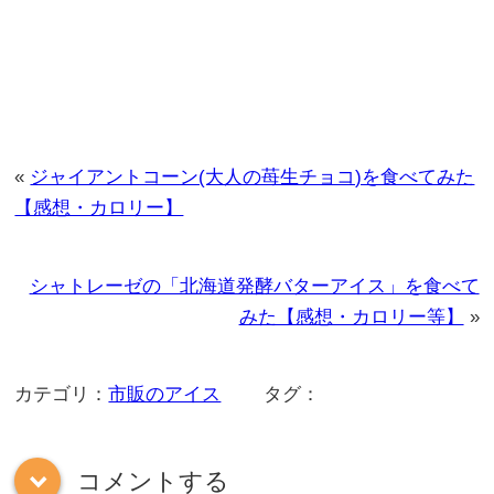
«
ジャイアントコーン(大人の苺生チョコ)を食べてみた
【感想・カロリー】
シャトレーゼの「北海道発酵バターアイス」を食べて
みた【感想・カロリー等】
»
カテゴリ：
市販のアイス
タグ：
コメントする
down