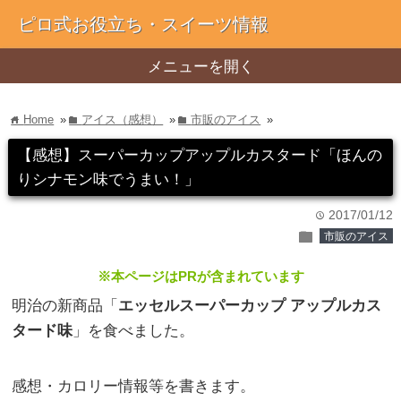
ピロ式お役立ち・スイーツ情報
メニューを開く
Home
»
アイス（感想）
»
市販のアイス
»
home
folder
folder
【感想】スーパーカップアップルカスタード「ほんの
りシナモン味でうまい！」
2017/01/12
time
folder
市販のアイス
※本ページはPRが含まれています
明治の新商品「
エッセルスーパーカップ アップルカス
タード味
」を食べました。
感想・カロリー情報等を書きます。