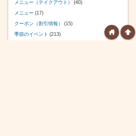
メニュー（テイクアウト）
(40)
メニュー
(17)
クーポン（割引情報）
(15)
home
arrowup
季節のイベント
(213)
おせち
(12)
福袋
(39)
恵方巻
(20)
バレンタイン
(24)
ひな祭り
(14)
ホワイトデー
(8)
球場飯
(10)
こどもの日
(8)
プール
(7)
土用の丑の日
(19)