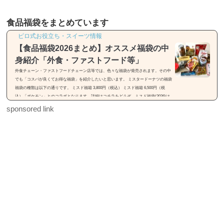
食品福袋をまとめています
ピロ式お役立ち・スイーツ情報
【食品福袋2026まとめ】オススメ福袋の中
身紹介「外食・ファストフード等」
外食チェーン・ファストフードチェーン店等では、色々な福袋が発売されます。その中
でも「コスパが良くてお得な福袋」を紹介したいと思います。 ミスタードーナツの福袋
福袋の種類は以下の通りです。 ミスド福箱 3,800円（税込） ミスド福箱 6,500円（税
込）「ポケモン」とのコラボとなります。詳細はコチラをどうぞ。ミスド福袋(2026)は
「55周年セレクション」【種類・中身・価格】31(サーティワン)の福袋※画像引用元：h
sponsored link
ttps://rocketnews24.com福袋の種類は以下の通りです。 福袋（税込2,500円） 福袋（税込
3,500円）福袋は2種類...