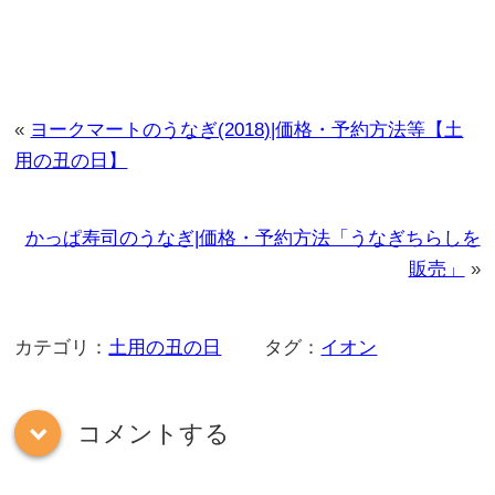
«
ヨークマートのうなぎ(2018)|価格・予約方法等【土
用の丑の日】
かっぱ寿司のうなぎ|価格・予約方法「うなぎちらしを
販売」
»
カテゴリ：
土用の丑の日
タグ：
イオン
コメントする
down