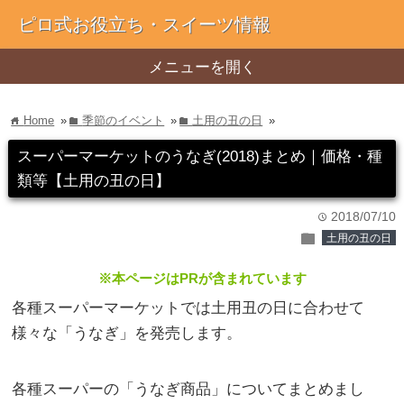
ピロ式お役立ち・スイーツ情報
メニューを開く
Home
»
季節のイベント
»
土用の丑の日
»
home
folder
folder
スーパーマーケットのうなぎ(2018)まとめ｜価格・種
類等【土用の丑の日】
2018/07/10
time
folder
土用の丑の日
※本ページはPRが含まれています
各種スーパーマーケットでは土用丑の日に合わせて
様々な
「うなぎ」
を発売します。
各種スーパーの
「うなぎ商品」
についてまとめまし