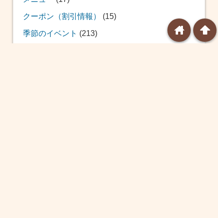
クーポン（割引情報）
(15)
home
arrowup
季節のイベント
(213)
おせち
(12)
福袋
(39)
恵方巻
(20)
バレンタイン
(24)
ひな祭り
(14)
ホワイトデー
(8)
球場飯
(10)
こどもの日
(8)
プール
(7)
土用の丑の日
(19)
花火大会
(1)