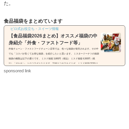
た。
食品福袋をまとめています
ピロ式お役立ち・スイーツ情報
【食品福袋2026まとめ】オススメ福袋の中
身紹介「外食・ファストフード等」
外食チェーン・ファストフードチェーン店等では、色々な福袋が発売されます。その中
でも「コスパが良くてお得な福袋」を紹介したいと思います。 ミスタードーナツの福袋
福袋の種類は以下の通りです。 ミスド福箱 3,800円（税込） ミスド福箱 6,500円（税
込）「ポケモン」とのコラボとなります。詳細はコチラをどうぞ。ミスド福袋(2026)は
「55周年セレクション」【種類・中身・価格】31(サーティワン)の福袋※画像引用元：h
sponsored link
ttps://rocketnews24.com福袋の種類は以下の通りです。 福袋（税込2,500円） 福袋（税込
3,500円）福袋は2種類...