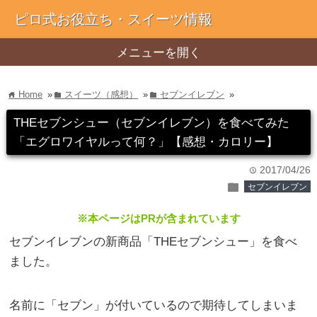
ピロ式お役立ち・スイーツ情報
メニューを開く
Home
»
スイーツ（感想）
»
セブンイレブン
»
home
folder
folder
THEセブンシュー（セブンイレブン）を食べてみた
「エグロワイヤルって何？」【感想・カロリー】
2017/04/26
time
folder
セブンイレブン
※本ページはPRが含まれています
セブンイレブンの新商品「THEセブンシュー」を食べ
ました。
名前に「セブン」が付いているので期待してしまいま