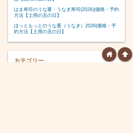
はま寿司のうな重・うなぎ寿司(2026)|価格・予約
方法【土用の丑の日】
ほっともっとのうな重（うなぎ）2026|価格・予
約方法【土用の丑の日】
home
arrowup
カテゴリー
メニュー（テイクアウト）
(40)
メニュー
(17)
クーポン（割引情報）
(15)
季節のイベント
(213)
おせち
(12)
福袋
(39)
恵方巻
(20)