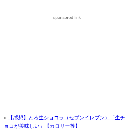
sponsored link
«
【感想】とろ生ショコラ（セブンイレブン）「生チ
ョコが美味しい」【カロリー等】