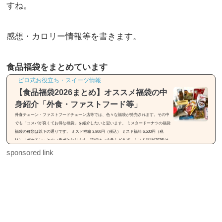
すね。
感想・カロリー情報等を書きます。
食品福袋をまとめています
ピロ式お役立ち・スイーツ情報
【食品福袋2026まとめ】オススメ福袋の中
身紹介「外食・ファストフード等」
外食チェーン・ファストフードチェーン店等では、色々な福袋が発売されます。その中
でも「コスパが良くてお得な福袋」を紹介したいと思います。 ミスタードーナツの福袋
福袋の種類は以下の通りです。 ミスド福箱 3,800円（税込） ミスド福箱 6,500円（税
込）「ポケモン」とのコラボとなります。詳細はコチラをどうぞ。ミスド福袋(2026)は
「55周年セレクション」【種類・中身・価格】31(サーティワン)の福袋※画像引用元：h
sponsored link
ttps://rocketnews24.com福袋の種類は以下の通りです。 福袋（税込2,500円） 福袋（税込
3,500円）福袋は2種類...