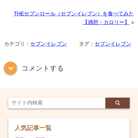
THEセブンロール（セブンイレブン）を食べてみた
【感想・カロリー】
»
カテゴリ：
セブンイレブン
タグ：
セブンイレブン
コメントする
down
人気記事一覧