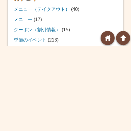
メニュー（テイクアウト）
(40)
メニュー
(17)
クーポン（割引情報）
(15)
home
arrowup
季節のイベント
(213)
おせち
(12)
福袋
(39)
恵方巻
(20)
バレンタイン
(24)
ひな祭り
(14)
ホワイトデー
(8)
球場飯
(10)
こどもの日
(8)
プール
(7)