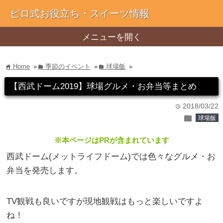
ピロ式お役立ち・スイーツ情報
メニューを開く
Home
»
季節のイベント
»
球場飯
»
home
folder
folder
【西武ドーム2019】球場グルメ・お弁当等まとめ
2018/03/22
time
folder
球場飯
※本ページはPRが含まれています
西武ドーム(メットライフドーム)では色々なグルメ・お
弁当を発売します。
TV観戦も良いですが現地観戦はもっと楽しいですよ
ね！