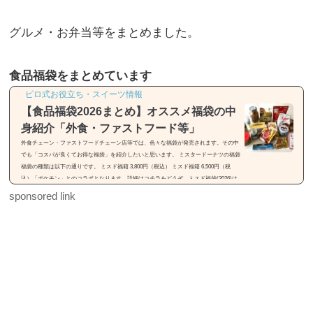
グルメ・お弁当等をまとめました。
食品福袋をまとめています
ピロ式お役立ち・スイーツ情報
【食品福袋2026まとめ】オススメ福袋の中
身紹介「外食・ファストフード等」
外食チェーン・ファストフードチェーン店等では、色々な福袋が発売されます。その中
でも「コスパが良くてお得な福袋」を紹介したいと思います。 ミスタードーナツの福袋
福袋の種類は以下の通りです。 ミスド福箱 3,800円（税込） ミスド福箱 6,500円（税
込）「ポケモン」とのコラボとなります。詳細はコチラをどうぞ。ミスド福袋(2026)は
「55周年セレクション」【種類・中身・価格】31(サーティワン)の福袋※画像引用元：h
sponsored link
ttps://rocketnews24.com福袋の種類は以下の通りです。 福袋（税込2,500円） 福袋（税込
3,500円）福袋は2種類...