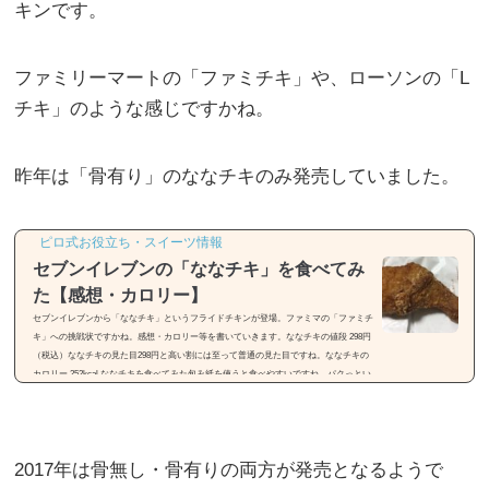
キンです。
ファミリーマートの「ファミチキ」や、ローソンの「L
チキ」のような感じですかね。
昨年は「骨有り」のななチキのみ発売していました。
ピロ式お役立ち・スイーツ情報
セブンイレブンの「ななチキ」を食べてみ
た【感想・カロリー】
セブンイレブンから「ななチキ」というフライドチキンが登場。ファミマの「ファミチ
キ」への挑戦状ですかね。感想・カロリー等を書いていきます。ななチキの値段 298円
（税込）ななチキの見た目298円と高い割には至って普通の見た目ですね。ななチキの
カロリー 252kcal ななチキを食べてみた包み紙を使うと食べやすいですね。パクっとい
ただきますかね。醤油味のチキン一口食べてみると「醤油」の味が強いですね。肉は変
に脂っぽくないです。「シンプルなフライドチキン」といった感じですね。値段が高す
ぎる「味」「ボリューム...
2017年は骨無し・骨有りの両方が発売となるようで