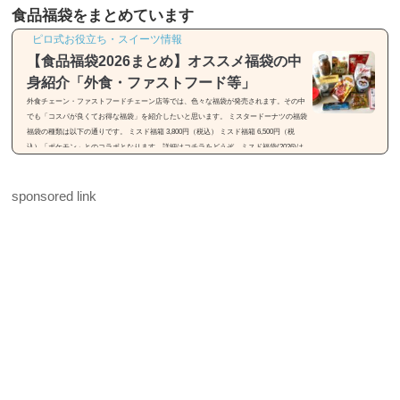
食品福袋をまとめています
ピロ式お役立ち・スイーツ情報
【食品福袋2026まとめ】オススメ福袋の中
身紹介「外食・ファストフード等」
外食チェーン・ファストフードチェーン店等では、色々な福袋が発売されます。その中
でも「コスパが良くてお得な福袋」を紹介したいと思います。 ミスタードーナツの福袋
福袋の種類は以下の通りです。 ミスド福箱 3,800円（税込） ミスド福箱 6,500円（税
込）「ポケモン」とのコラボとなります。詳細はコチラをどうぞ。ミスド福袋(2026)は
「55周年セレクション」【種類・中身・価格】31(サーティワン)の福袋※画像引用元：h
ttps://rocketnews24.com福袋の種類は以下の通りです。 福袋（税込2,500円） 福袋（税込
sponsored link
3,500円）福袋は2種類...