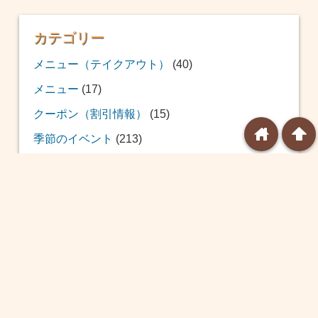
カテゴリー
メニュー（テイクアウト）
(40)
メニュー
(17)
クーポン（割引情報）
(15)
home
arrowup
季節のイベント
(213)
おせち
(12)
福袋
(39)
恵方巻
(20)
バレンタイン
(24)
ひな祭り
(14)
ホワイトデー
(8)
球場飯
(10)