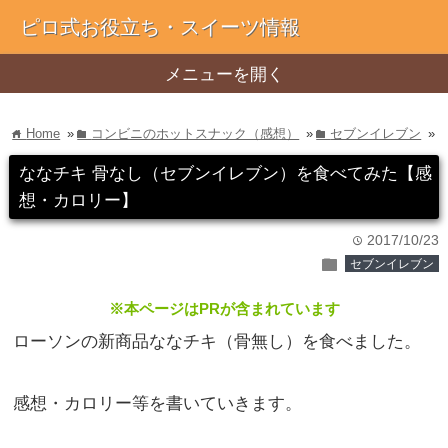
ピロ式お役立ち・スイーツ情報
メニューを開く
Home
»
コンビニのホットスナック（感想）
»
セブンイレブン
»
home
folder
folder
ななチキ 骨なし（セブンイレブン）を食べてみた【感
想・カロリー】
2017/10/23
time
folder
セブンイレブン
※本ページはPRが含まれています
ローソンの新商品ななチキ（骨無し）を食べました。
感想・カロリー等を書いていきます。