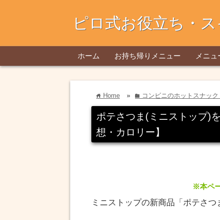
ピロ式お役立ち・ス
ホーム
お持ち帰りメニュー
メニュ
Home
»
コンビニのホットスナック
home
folder
ポテさつま(ミニストップ)
想・カロリー】
※本ペ
ミニストップの新商品「ポテさつ