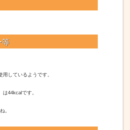
ー等
使用しているようです。
44kcalです。
すね。