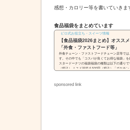
感想・カロリー等を書いていきま
食品福袋をまとめています
ピロ式お役立ち・スイーツ情報
【食品福袋2026まとめ】オスス
「外食・ファストフード等」
外食チェーン・ファストフードチェーン店等では
す。その中でも「コスパが良くてお得な福袋」を
スタードーナツの福袋福袋の種類は以下の通りです。
（税込） ミスド福箱 6,500円（税込）「ポケ
詳細はコチラをどうぞ。ミスド福袋(2026)は「
類・中身・価格】31(サーティワン)の福袋※画像引用元：ht
4.com福袋の種類は以下の通りです。 福袋（税込2,5
sponsored link
円）福袋は2種類...