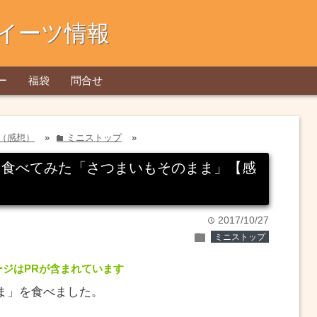
イーツ情報
ー
福袋
問合せ
（感想）
»
ミニストップ
»
folder
を食べてみた「さつまいもそのまま」【感
2017/10/27
time
folder
ミニストップ
ージはPRが含まれています
ま」を食べました。