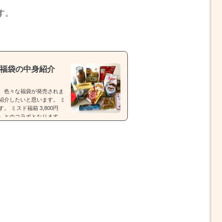
す。
メ福袋の中身紹介
、色々な福袋が発売されま
紹介したいと思います。 ミ
 ミスド福箱 3,800円
モン」とのコラボとなります。
55周年セレクション」【種
tps://rocketnews2
00円） 福袋（税込3,500