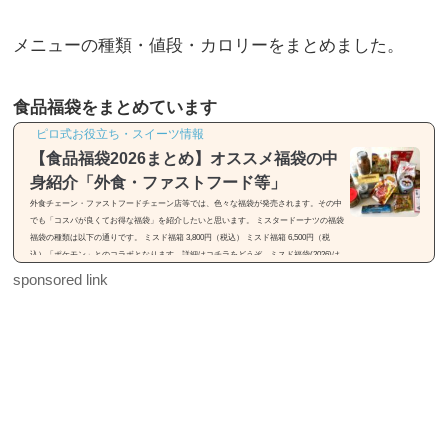
メニューの種類・値段・カロリーをまとめました。
食品福袋をまとめています
ピロ式お役立ち・スイーツ情報
【食品福袋2026まとめ】オススメ福袋の中
身紹介「外食・ファストフード等」
外食チェーン・ファストフードチェーン店等では、色々な福袋が発売されます。その中
でも「コスパが良くてお得な福袋」を紹介したいと思います。 ミスタードーナツの福袋
福袋の種類は以下の通りです。 ミスド福箱 3,800円（税込） ミスド福箱 6,500円（税
込）「ポケモン」とのコラボとなります。詳細はコチラをどうぞ。ミスド福袋(2026)は
「55周年セレクション」【種類・中身・価格】31(サーティワン)の福袋※画像引用元：h
sponsored link
ttps://rocketnews24.com福袋の種類は以下の通りです。 福袋（税込2,500円） 福袋（税込
3,500円）福袋は2種類...