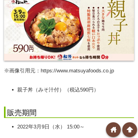
※画像引用元：https://www.matsuyafoods.co.jp
親子丼（みそ汁付）（税込590円）
販売期間
2022年3月9日（水） 15:00～
home
arrowup