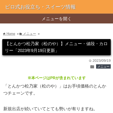
ピロ式お役立ち・スイーツ情報
メニューを開く
Home
»
メニュー
»
home
folder
【とんかつ松乃家（松のや）】メニュー・値段・カロ
リー「2023年9月19日更新」
2023/09/19
time
folder
メニュー
※本ページはPRが含まれています
「とんかつ松乃家（松のや）」はお手頃価格のとんか
つチェーンです。
新規出店が続いていてとても勢いが有りますね。