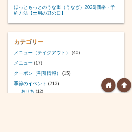
ほっともっとのうな重（うなぎ）2026|価格・予
約方法【土用の丑の日】
カテゴリー
メニュー（テイクアウト）
(40)
メニュー
(17)
クーポン（割引情報）
(15)
季節のイベント
(213)
home
arrowup
おせち
(12)
福袋
(39)
恵方巻
(20)
バレンタイン
(24)
ひな祭り
(14)