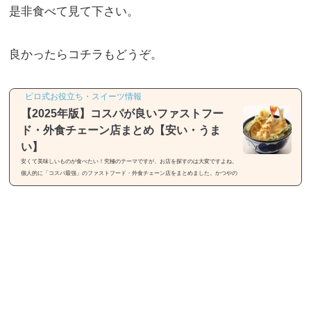
是非食べて見て下さい。
良かったらコチラもどうぞ。
ピロ式お役立ち・スイーツ情報
【2025年版】コスパが良いファストフー
ド・外食チェーン店まとめ【安い・うま
い】
安くて美味しいものが食べたい！究極のテーマですが、お店を探すのは大変ですよね。
個人的に「コスパ最強」のファストフード・外食チェーン店をまとめました。かつやの
「かつ丼」カツ丼（梅）が590円（税込649円）です（ソースカツ丼も同様）。※店内飲
食（消費税10%）時の金額しかも会計時に「次回100円引き」の割引券をもらえます。が
っつり食べたい時は「かつや」ですね！かつやの100円引きクーポン取得方法はコチ
ラ。天丼てんや「天丼」天丼が税込590円です。※店内飲食・テイクアウトで同価格天
丼を食べたい時は「てんや」で決まり...