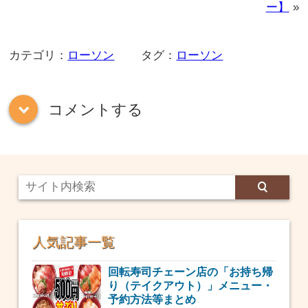
ー】
»
カテゴリ：
ローソン
タグ：
ローソン
コメントする
down
人気記事一覧
回転寿司チェーン店の「お持ち帰
り（テイクアウト）」メニュー・
予約方法等まとめ