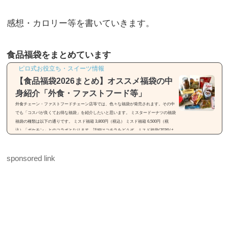
感想・カロリー等を書いていきます。
食品福袋をまとめています
ピロ式お役立ち・スイーツ情報
【食品福袋2026まとめ】オススメ福袋の中
身紹介「外食・ファストフード等」
外食チェーン・ファストフードチェーン店等では、色々な福袋が発売されます。その中
でも「コスパが良くてお得な福袋」を紹介したいと思います。 ミスタードーナツの福袋
福袋の種類は以下の通りです。 ミスド福箱 3,800円（税込） ミスド福箱 6,500円（税
込）「ポケモン」とのコラボとなります。詳細はコチラをどうぞ。ミスド福袋(2026)は
「55周年セレクション」【種類・中身・価格】31(サーティワン)の福袋※画像引用元：h
ttps://rocketnews24.com福袋の種類は以下の通りです。 福袋（税込2,500円） 福袋（税込
sponsored link
3,500円）福袋は2種類...