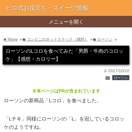
ピロ式お役立ち・スイーツ情報
メニューを開く
Home
»
コンビニのホットスナック（感想）
»
ローソン
»
home
folder
folder
ローソンのLコロを食べてみた「男爵・牛肉のコロッ
ケ」【感想・カロリー】
2017/10/10
time
folder
ローソン
※本ページはPRが含まれています
ローソンの新商品「Lコロ」を食べました。
「Lチキ」同様にローソンの「L」を冠しているコロッ
ケのようですね。