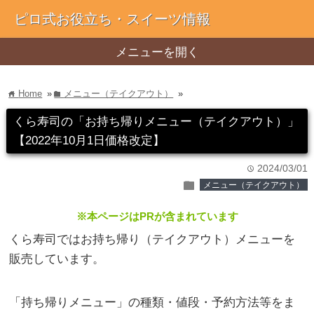
ピロ式お役立ち・スイーツ情報
メニューを開く
Home
»
メニュー（テイクアウト）
»
home
folder
くら寿司の「お持ち帰りメニュー（テイクアウト）」
【2022年10月1日価格改定】
2024/03/01
time
folder
メニュー（テイクアウト）
※本ページはPRが含まれています
くら寿司ではお持ち帰り（テイクアウト）メニューを
販売しています。
「持ち帰りメニュー」の種類・値段・予約方法等をま