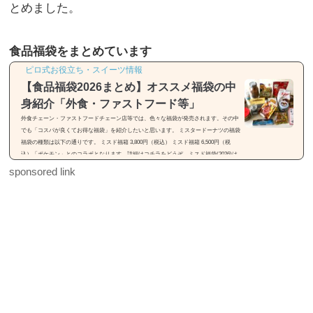
とめました。
食品福袋をまとめています
ピロ式お役立ち・スイーツ情報
【食品福袋2026まとめ】オススメ福袋の中
身紹介「外食・ファストフード等」
外食チェーン・ファストフードチェーン店等では、色々な福袋が発売されます。その中
でも「コスパが良くてお得な福袋」を紹介したいと思います。 ミスタードーナツの福袋
福袋の種類は以下の通りです。 ミスド福箱 3,800円（税込） ミスド福箱 6,500円（税
込）「ポケモン」とのコラボとなります。詳細はコチラをどうぞ。ミスド福袋(2026)は
「55周年セレクション」【種類・中身・価格】31(サーティワン)の福袋※画像引用元：h
sponsored link
ttps://rocketnews24.com福袋の種類は以下の通りです。 福袋（税込2,500円） 福袋（税込
3,500円）福袋は2種類...