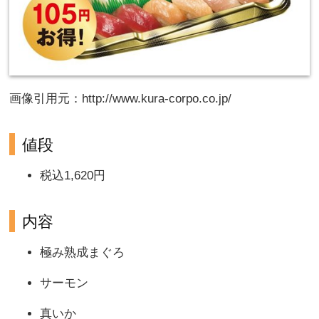
画像引用元：http://www.kura-corpo.co.jp/
値段
税込1,620円
内容
極み熟成まぐろ
サーモン
真いか