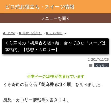
ピロ式お役立ち・スイーツ情報
メニューを開く
Home
»
外食（感想）
»
くら寿司
»
home
folder
folder
くら寿司の「胡麻香る坦々麺」食べてみた「スープは
本格的」【感想・カロリー】
2017/11/26
time
folder
くら寿司
※本ページはPRが含まれています
くら寿司の新商品
「胡麻香る坦々麺
」を食べました。
感想・カロリー情報等を書きます。