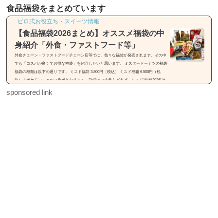
食品福袋をまとめています
ピロ式お役立ち・スイーツ情報
【食品福袋2026まとめ】オススメ福袋の中
身紹介「外食・ファストフード等」
外食チェーン・ファストフードチェーン店等では、色々な福袋が発売されます。その中
でも「コスパが良くてお得な福袋」を紹介したいと思います。 ミスタードーナツの福袋
福袋の種類は以下の通りです。 ミスド福箱 3,800円（税込） ミスド福箱 6,500円（税
込）「ポケモン」とのコラボとなります。詳細はコチラをどうぞ。ミスド福袋(2026)は
「55周年セレクション」【種類・中身・価格】31(サーティワン)の福袋※画像引用元：h
sponsored link
ttps://rocketnews24.com福袋の種類は以下の通りです。 福袋（税込2,500円） 福袋（税込
3,500円）福袋は2種類...