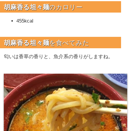
胡麻香る坦々麺
のカロリー
455kcal
胡麻香る坦々麺
を食べてみた
匂いは香草の香りと、魚介系の香りがしますね。