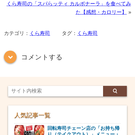
くら寿司の「スパらッティ カルボナーラ」を食べてみ
た【感想・カロリー】
»
カテゴリ：
くら寿司
タグ：
くら寿司
コメントする
down
人気記事一覧
回転寿司チェーン店の「お持ち帰
り（テイクアウト）」メニュー・