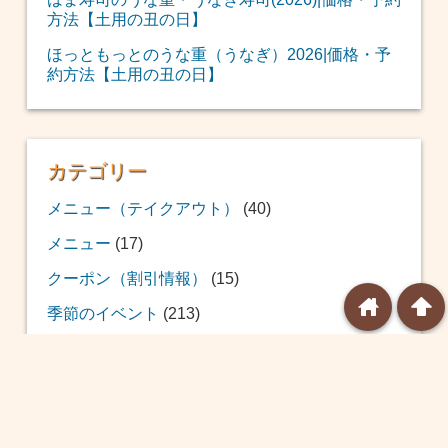
方法【土用の丑の日】
ほっともっとのうな重（うなぎ）2026|価格・予
約方法【土用の丑の日】
カテゴリー
メニュー（テイクアウト）
(40)
メニュー
(17)
クーポン（割引情報）
(15)
home
arrowup
季節のイベント
(213)
おせち
(12)
福袋
(39)
恵方巻
(20)
バレンタイン
(24)