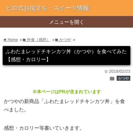
ピロ式お役立ち・スイーツ情報
メニューを開く
Home
»
外食（感想）
»
かつや
»
home
folder
folder
ふわたまレッドチキンカツ丼（かつや）を食べてみた
【感想・カロリー】
2018/02/23
time
folder
かつや
※本ページはPRが含まれています
かつやの新商品「ふわたまレッドチキンカツ丼」
を食
べました。
感想・カロリー等書いていきます。