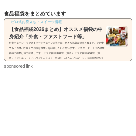
食品福袋をまとめています
ピロ式お役立ち・スイーツ情報
【食品福袋2026まとめ】オススメ福袋の中
身紹介「外食・ファストフード等」
外食チェーン・ファストフードチェーン店等では、色々な福袋が発売されます。その中
でも「コスパが良くてお得な福袋」を紹介したいと思います。 ミスタードーナツの福袋
福袋の種類は以下の通りです。 ミスド福箱 3,800円（税込） ミスド福箱 6,500円（税
込）「ポケモン」とのコラボとなります。詳細はコチラをどうぞ。ミスド福袋(2026)は
「55周年セレクション」【種類・中身・価格】31(サーティワン)の福袋※画像引用元：h
sponsored link
ttps://rocketnews24.com福袋の種類は以下の通りです。 福袋（税込2,500円） 福袋（税込
3,500円）福袋は2種類...