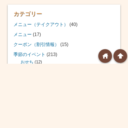
カテゴリー
メニュー（テイクアウト）
(40)
メニュー
(17)
クーポン（割引情報）
(15)
home
arrowup
季節のイベント
(213)
おせち
(12)
福袋
(39)
恵方巻
(20)
バレンタイン
(24)
ひな祭り
(14)
ホワイトデー
(8)
球場飯
(10)