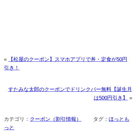
«
【松屋のクーポン】スマホアプリで丼・定食が50円
引き！
すたみな太郎のクーポンでドリンクバー無料【誕生月
は500円引き】
»
カテゴリ：
クーポン（割引情報）
タグ：
ほっとも
っと