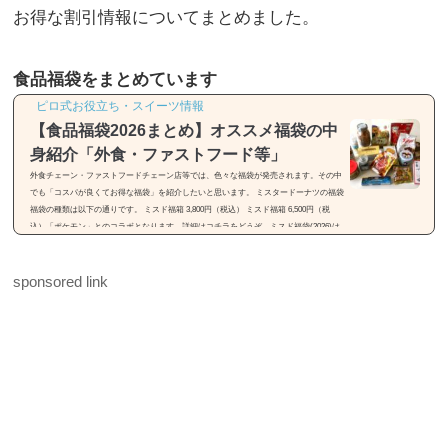
お得な割引情報についてまとめました。
食品福袋をまとめています
ピロ式お役立ち・スイーツ情報
【食品福袋2026まとめ】オススメ福袋の中
身紹介「外食・ファストフード等」
外食チェーン・ファストフードチェーン店等では、色々な福袋が発売されます。その中
でも「コスパが良くてお得な福袋」を紹介したいと思います。 ミスタードーナツの福袋
福袋の種類は以下の通りです。 ミスド福箱 3,800円（税込） ミスド福箱 6,500円（税
込）「ポケモン」とのコラボとなります。詳細はコチラをどうぞ。ミスド福袋(2026)は
「55周年セレクション」【種類・中身・価格】31(サーティワン)の福袋※画像引用元：h
ttps://rocketnews24.com福袋の種類は以下の通りです。 福袋（税込2,500円） 福袋（税込
sponsored link
3,500円）福袋は2種類...