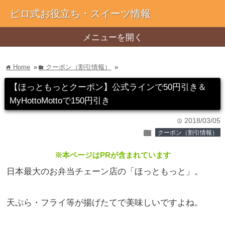
ピロ式お役立ち・スイーツ情報
メニューを開く
Home
»
クーポン（割引情報）
»
home
folder
【ほっともっとクーポン】公式ラインで50円引き＆
MyHottoMottoで150円引き
2018/03/05
time
folder
クーポン（割引情報）
※本ページはPRが含まれています
日本最大のお弁当チェーン店の「ほっともっと」。
天ぷら・フライ等が揚げたてで美味しいですよね。