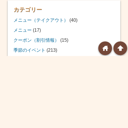
カテゴリー
メニュー（テイクアウト）
(40)
メニュー
(17)
クーポン（割引情報）
(15)
home
arrowup
季節のイベント
(213)
おせち
(12)
福袋
(39)
恵方巻
(20)
バレンタイン
(24)
ひな祭り
(14)
ホワイトデー
(8)
球場飯
(10)
こどもの日
(8)