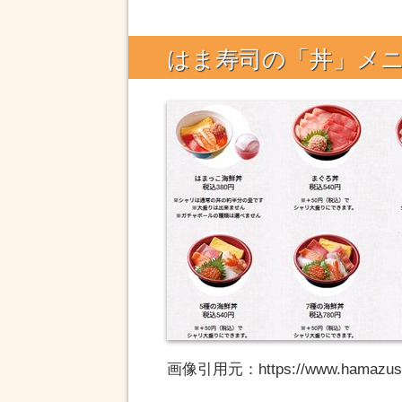
となっています。そのため 店内飲食：税率10% 
ので「お持ち帰りの方が2%お得」となります。20
義務化」のタイミングで くら寿司 スシローは「
はま寿司の「丼」メ
で同一税込...
画像引用元：https://www.hamazush