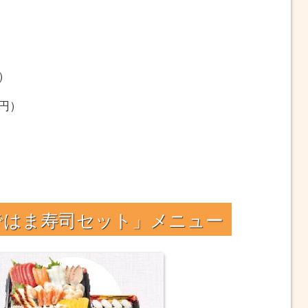
）
0円）
）
）
ではま寿司セット」メニュー