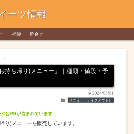
イーツ情報
ー
福袋
問合せ
»
お持ち帰り)メニュー」｜種類・値段・予
2024/03/01
time
folder
メニュー（テイクアウト）
ージはPRが含まれています
帰り)メニューを販売しています。