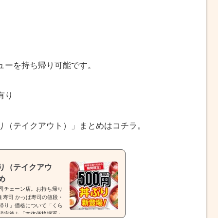
ューを持ち帰り可能です。
有り
り（テイクアウト）」まとめはコチラ。
り（テイクアウ
め
司チェーン店。お持ち帰り
ま寿司 かっぱ寿司の値段・
帰り」価格について「くら
税率後も「本体価格据置」