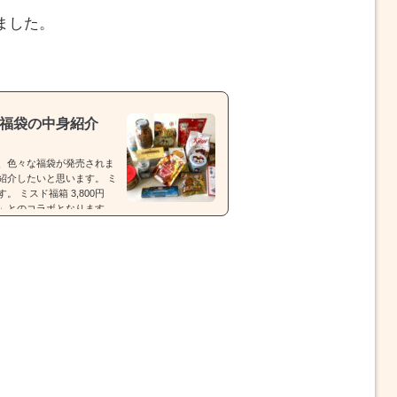
ました。
メ福袋の中身紹介
、色々な福袋が発売されま
紹介したいと思います。 ミ
 ミスド福箱 3,800円
モン」とのコラボとなります。
55周年セレクション」【種
tps://rocketnews2
00円） 福袋（税込3,500