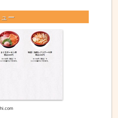
お持ち帰り：税率8%となる
21年4月1日の「税込表示の
店内飲食」「テイクアウト」
ニュー
i.com