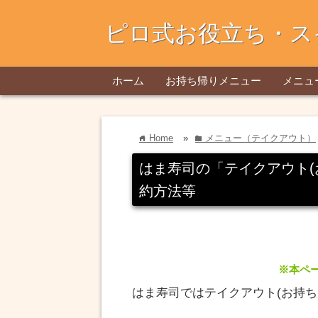
ピロ式お役立ち・ス
ホーム
お持ち帰りメニュー
メニュ
Home
»
メニュー（テイクアウト）
home
folder
はま寿司の「テイクアウト(
約方法等
※本ペ
はま寿司ではテイクアウト(お持ち