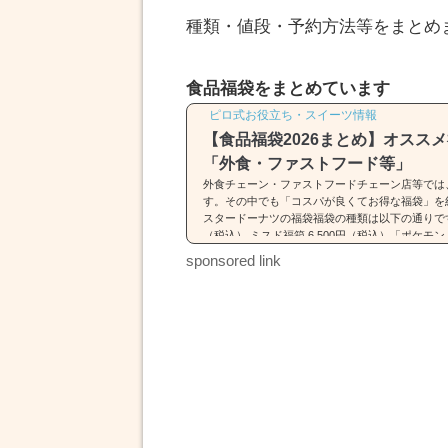
種類・値段・予約方法等をまとめ
食品福袋をまとめています
ピロ式お役立ち・スイーツ情報
【食品福袋2026まとめ】オスス
「外食・ファストフード等」
外食チェーン・ファストフードチェーン店等では
す。その中でも「コスパが良くてお得な福袋」を
スタードーナツの福袋福袋の種類は以下の通りです。
（税込） ミスド福箱 6,500円（税込）「ポケ
詳細はコチラをどうぞ。ミスド福袋(2026)は「
sponsored link
類・中身・価格】31(サーティワン)の福袋※画像引用元：ht
4.com福袋の種類は以下の通りです。 福袋（税込2,5
円）福袋は2種類...