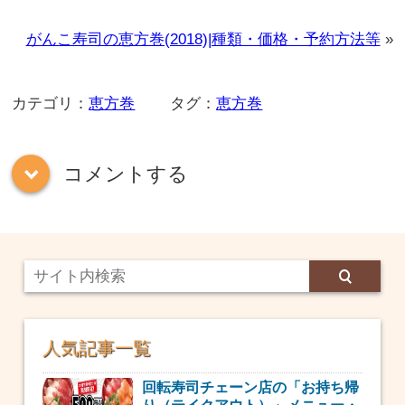
がんこ寿司の恵方巻(2018)|種類・価格・予約方法等
»
カテゴリ：
恵方巻
タグ：
恵方巻
コメントする
down
人気記事一覧
回転寿司チェーン店の「お持ち帰