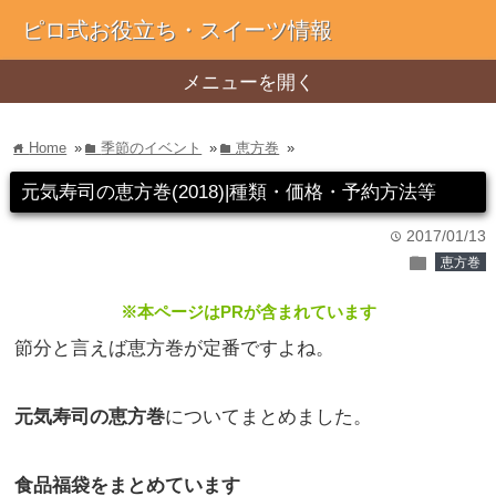
ピロ式お役立ち・スイーツ情報
メニューを開く
Home
»
季節のイベント
»
恵方巻
»
home
folder
folder
元気寿司の恵方巻(2018)|種類・価格・予約方法等
2017/01/13
time
folder
恵方巻
※本ページはPRが含まれています
節分と言えば恵方巻が定番ですよね。
元気寿司の恵方巻
についてまとめました。
食品福袋をまとめています