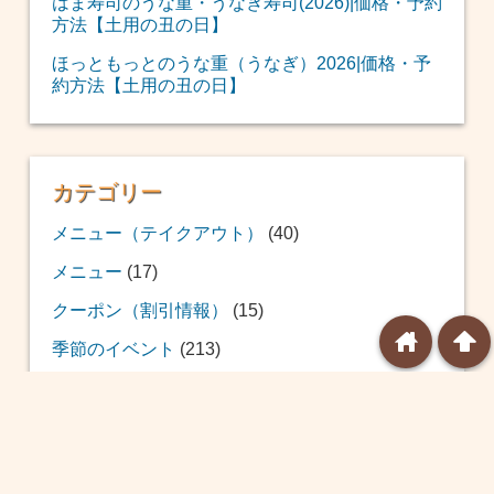
はま寿司のうな重・うなぎ寿司(2026)|価格・予約
方法【土用の丑の日】
ほっともっとのうな重（うなぎ）2026|価格・予
約方法【土用の丑の日】
カテゴリー
メニュー（テイクアウト）
(40)
メニュー
(17)
クーポン（割引情報）
(15)
home
arrowup
季節のイベント
(213)
おせち
(12)
福袋
(39)
恵方巻
(20)
バレンタイン
(24)