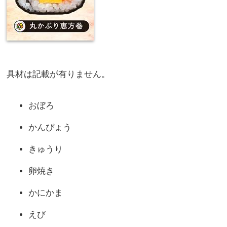
具材は記載が有りません。
おぼろ
かんぴょう
きゅうり
卵焼き
かにかま
えび