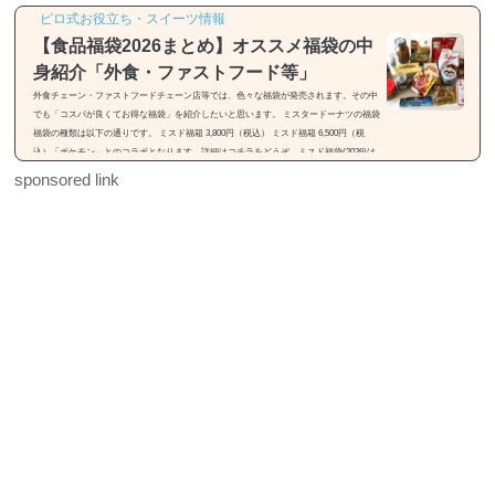
ピロ式お役立ち・スイーツ情報
【食品福袋2026まとめ】オススメ福袋の中
身紹介「外食・ファストフード等」
外食チェーン・ファストフードチェーン店等では、色々な福袋が発売されます。その中
でも「コスパが良くてお得な福袋」を紹介したいと思います。 ミスタードーナツの福袋
福袋の種類は以下の通りです。 ミスド福箱 3,800円（税込） ミスド福箱 6,500円（税
込）「ポケモン」とのコラボとなります。詳細はコチラをどうぞ。ミスド福袋(2026)は
「55周年セレクション」【種類・中身・価格】31(サーティワン)の福袋※画像引用元：h
sponsored link
ttps://rocketnews24.com福袋の種類は以下の通りです。 福袋（税込2,500円） 福袋（税込
3,500円）福袋は2種類...